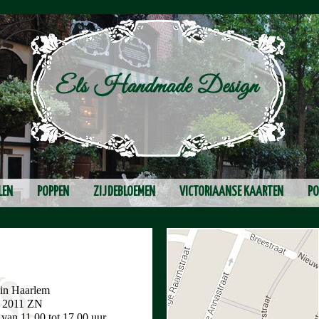
LEN
POPPEN
ZIJDEBLOEMEN
VICTORIAANSE KAARTEN
PO
 in Haarlem
e 2011 ZN
van 11.00 tot 17.00 uur